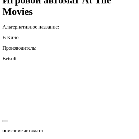
Игровой автомат At The
Movies
Альтернативное название:
В Кино
Производитель:
Betsoft
описание автомата