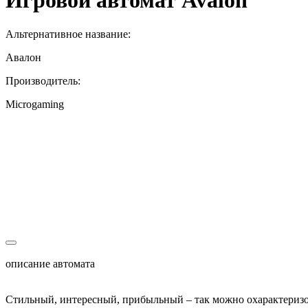
Игровой автомат Avalon
Альтернативное название:
Авалон
Производитель:
Microgaming
описание автомата
Стильный, интересный, прибыльный – так можно охарактеризов