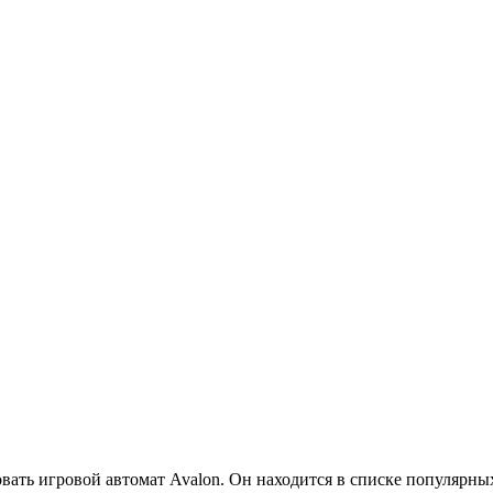
ать игровой автомат Avalon. Он находится в списке популярны