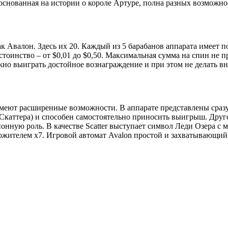
основанная на истории о короле Артуре, полна разных возможно
 Авалон. Здесь их 20. Каждый из 5 барабанов аппарата имеет п
стоинство – от $0,01 до $0,50. Максимальная сумма на спин не п
жно выиграть достойное вознаграждение и при этом не делать в
еют расширенные возможности. В аппарате представлены сразу 
 Скаттера) и способен самостоятельно приносить выигрыш. Друго
нную роль. В качестве Scatter выступает символ Леди Озера с
ножителем х7. Игровой автомат Avalon простой и захватывающи