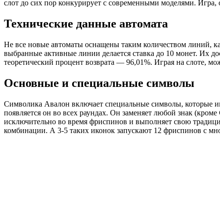
слот до сих пор конкурирует с современными моделями. Игра, 
Технические данные автомата
Не все новые автоматы оснащены таким количеством линий, как
выбранные активные линии делается ставка до 10 монет. Их до
теоретический процент возврата — 96,01%. Играя на слоте, мо
Основные и специальные символы
Символика Авалон включает специальные символы, которые им
появляется он во всех раундах. Он заменяет любой знак (кроме
исключительно во время фриспинов и выполняет свою традицио
комбинации. А 3-5 таких иконок запускают 12 фриспинов с м