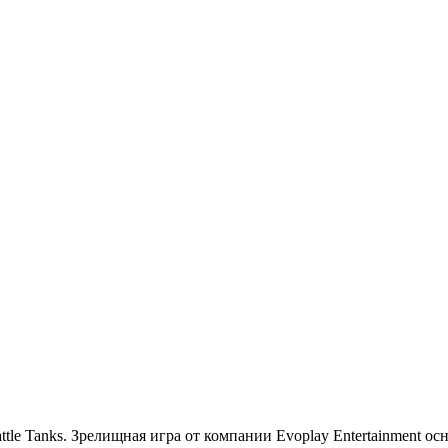
tle Tanks. Зрелищная игра от компании Evoplay Entertainment 