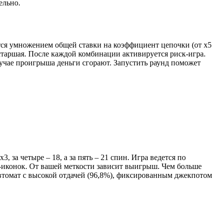
ельно.
ся умножением общей ставки на коэффициент цепочки (от х5
 старшая. После каждой комбинации активируется риск-игра.
случае проигрыша деньги сгорают. Запустить раунд поможет
за четыре – 18, а за пять – 21 спин. Игра ведется по
с-иконок. От вашей меткости зависит выигрыш. Чем больше
втомат с высокой отдачей (96,8%), фиксированным джекпотом