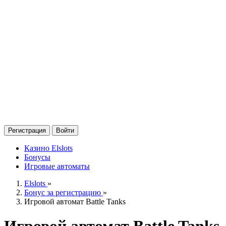
Регистрация
Войти
Казино Elslots
Бонусы
Игровые автоматы
Elslots
»
Бонус за регистрацию
»
Игровой автомат Battle Tanks