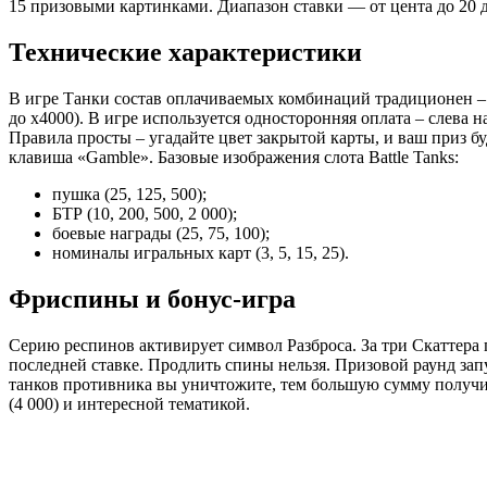
15 призовыми картинками. Диапазон ставки — от цента до 20 
Технические характеристики
В игре Танки состав оплачиваемых комбинаций традиционен –
до х4000). В игре используется односторонняя оплата – слева 
Правила просты – угадайте цвет закрытой карты, и ваш приз бу
клавиша «Gamble». Базовые изображения слота Battle Tanks:
пушка (25, 125, 500);
БТР (10, 200, 500, 2 000);
боевые награды (25, 75, 100);
номиналы игральных карт (3, 5, 15, 25).
Фриспины и бонус-игра
Серию респинов активирует символ Разброса. За три Скаттера г
последней ставке. Продлить спины нельзя. Призовой раунд за
танков противника вы уничтожите, тем большую сумму получит
(4 000) и интересной тематикой.