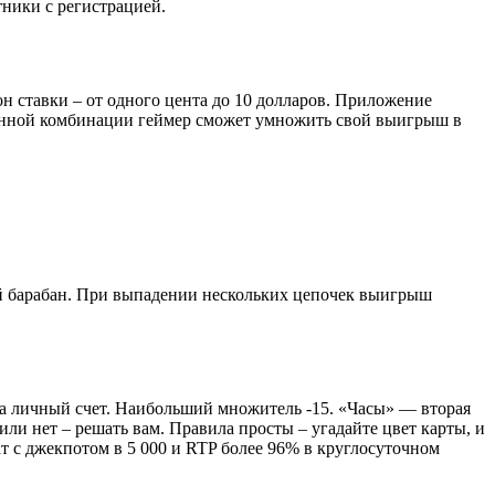
тники с регистрацией.
н ставки – от одного цента до 10 долларов. Приложение
ченной комбинации геймер сможет умножить свой выигрыш в
ый барабан. При выпадении нескольких цепочек выигрыш
 на личный счет. Наибольший множитель -15. «Часы» — вторая
или нет – решать вам. Правила просты – угадайте цвет карты, и
ат с джекпотом в 5 000 и RTP более 96% в круглосуточном