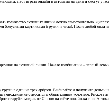
лающим, а вот играть онлайн в автоматы на деньги смогут учас
рать количество активных линий можно самостоятельно. Диапазо
умя бонусными картинками (грузин и часы). После любой опла
картинок на активной линии. Начало комбинации – первый лев
у грузина один из трех арбузов. Выбирайте и получайте деньги
на умножение не относится к обязательным условиям. Рисковать 
 Протестируйте модель от Unicum на сайте онлайн-казино. Автом