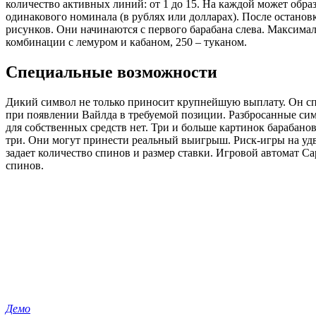
количество активных линий: от 1 до 15. На каждой может обра
одинакового номинала (в рублях или долларах). После остано
рисунков. Они начинаются с первого барабана слева. Максимал
комбинации с лемуром и кабаном, 250 – туканом.
Специальные возможности
Дикий символ не только приносит крупнейшую выплату. Он сп
при появлении Вайлда в требуемой позиции. Разбросанные симв
для собственных средств нет. Три и больше картинок барабан
три. Они могут принести реальный выигрыш. Риск-игры на уд
задает количество спинов и размер ставки. Игровой автомат С
спинов.
Демо