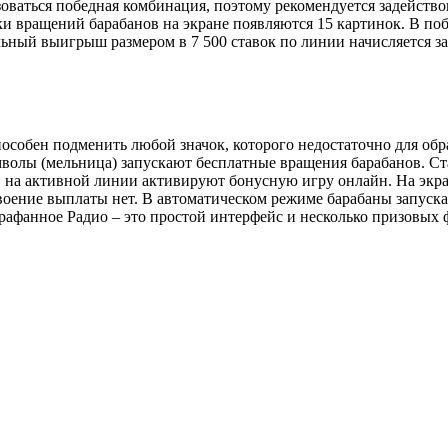
зоваться победная комбинация, поэтому рекомендуется задейство
вки вращений барабанов на экране появляются 15 картинок. В п
ьный выигрыш размером в 7 500 ставок по линии начисляется за
особен подменить любой значок, которого недостаточно для обр
олы (мельница) запускают бесплатные вращения барабанов. Став
ов на активной линии активируют бонусную игру онлайн. На экр
воение выплаты нет. В автоматическом режиме барабаны запуска
арафанное Радио – это простой интерфейс и несколько призовых 