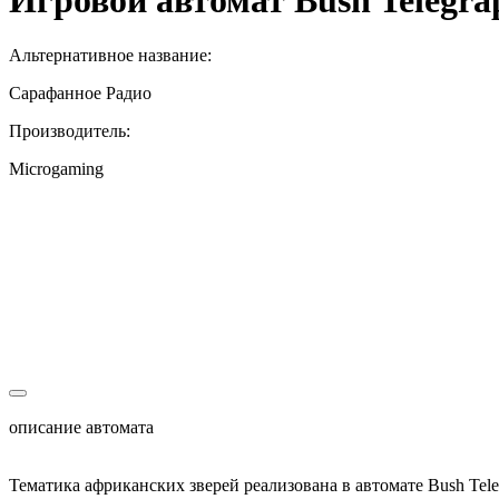
Игровой автомат Bush Telegra
Альтернативное название:
Сарафанное Радио
Производитель:
Microgaming
описание автомата
Тематика африканских зверей реализована в автомате Bush Tel