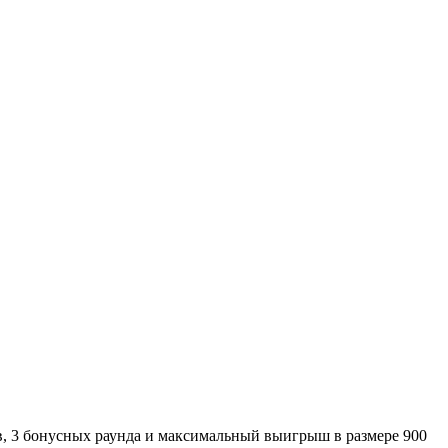
ов, 3 бонусных раунда и максимальный выигрыш в размере 900