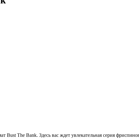
nk
мат Bust The Bank. Здесь вас ждет увлекательная серия фриспин