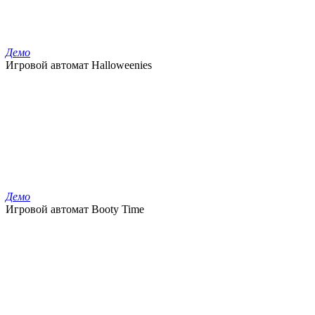
Демо
Игровой автомат Halloweenies
Демо
Игровой автомат Booty Time