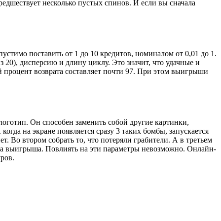
редшествует несколько пустых спинов. И если вы сначала
устимо поставить от 1 до 10 кредитов, номиналом от 0,01 до 1.
из 20), дисперсию и длину циклу. Это значит, что удачные и
й процент возврата составляет почти 97. При этом выигрыши
оготип. Он способен заменить собой другие картинки,
огда на экране появляется сразу 3 таких бомбы, запускается
т. Во втором собрать то, что потеряли грабители. А в третьем
умма выигрыша. Повлиять на эти параметры невозможно. Онлайн-
ров.