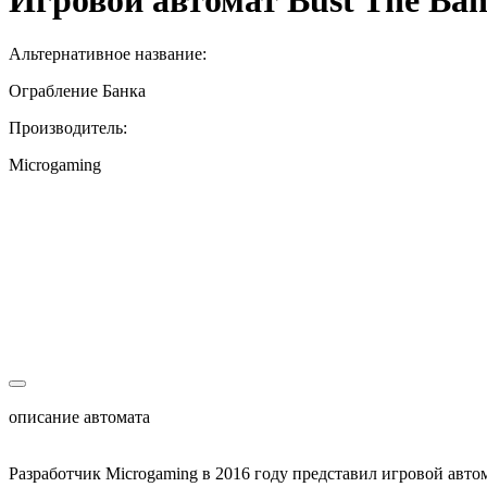
Игровой автомат Bust The Ba
Альтернативное название:
Ограбление Банка
Производитель:
Microgaming
описание автомата
Разработчик Microgaming в 2016 году представил игровой авто