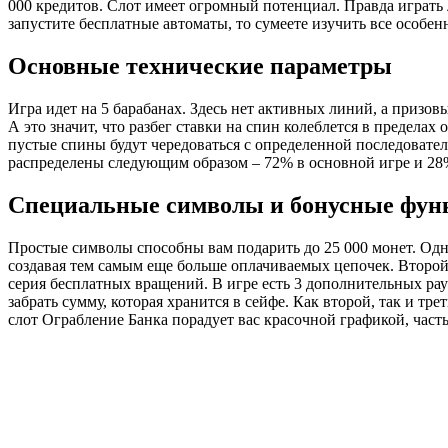
000 кредитов. Слот имеет огромный потенциал. Правда играть
запустите бесплатные автоматы, то сумеете изучить все особен
Основные технические параметры
Игра идет на 5 барабанах. Здесь нет активных линий, а призов
А это значит, что разбег ставки на спин колеблется в пределах
пустые спины будут чередоваться с определенной последовате
распределены следующим образом – 72% в основной игре и 28
Специальные символы и бонусные фун
Простые символы способны вам подарить до 25 000 монет. Одн
создавая тем самым еще больше оплачиваемых цепочек. Второй –
серия бесплатных вращений. В игре есть 3 дополнительных раун
забрать сумму, которая хранится в сейфе. Как второй, так и т
слот Ограбление Банка порадует вас красочной графикой, ча