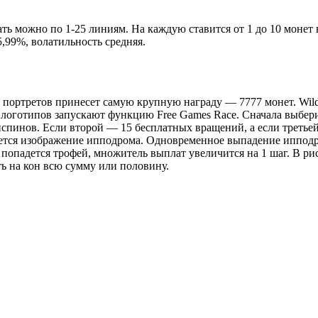
ть можно по 1-25 линиям. На каждую ставится от 1 до 10 монет
,99%, волатильность средняя.
 портретов принесет самую крупную награду — 7777 монет. Wild
е логотипов запускают функцию Free Games Race. Сначала выбер
испинов. Если второй — 15 бесплатных вращений, а если третье
яется изображение ипподрома. Одновременное выпадение ипподр
попадется трофей, множитель выплат увеличится на 1 шаг. В рис
ь на кон всю сумму или половину.