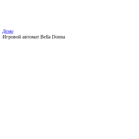
Демо
Игровой автомат Bella Donna