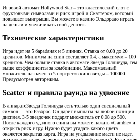
Игровой автомат Hollywood Star – это классический слот с
фруктовыми символами и риск-игрой и Скаттером, который
повышает выигрыши. Вы можете в казино Эльдорадо играть
на деньги и увеличивать свой депозит.
Технические характеристики
Игра идет на 5 барабанах и 5 линиях. Ставка от 0.08 до 20
кредитов. Минимум на спин составляет 0.4, а максимум – 100
кредитов. Чем больше ставка в автомате Звезда Голливуда, тем
выше коэффициенты за комбинации. Максимальный
множитель назначен за 5 портретов кинозвезды – 100000.
Предусмотрен авторежим.
Scatter и правила раунда на удвоение
В аппаратеЗвезда Голливуда есть только один специальный
символ — это Разброс. Он дарит выплаты на любой позиции
дисплея. 3-5 звездочек подарят множитель от 0.08 до 500.
После каждого удачного спина вы можете нажать «Gamble» и
открыть риск-игру. Нужно будет угадать какого цвета
окажется закрытая карта. Игра на угадывание масти не идет,
поэтом только два варианта: красный либо черный. Если ваше