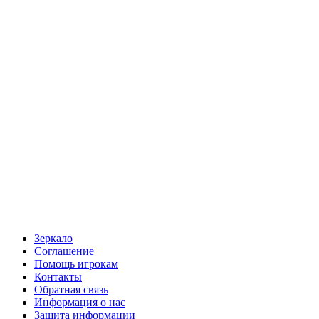
Зеркало
Соглашение
Помощь игрокам
Контакты
Обратная связь
Информация о нас
Защита информации