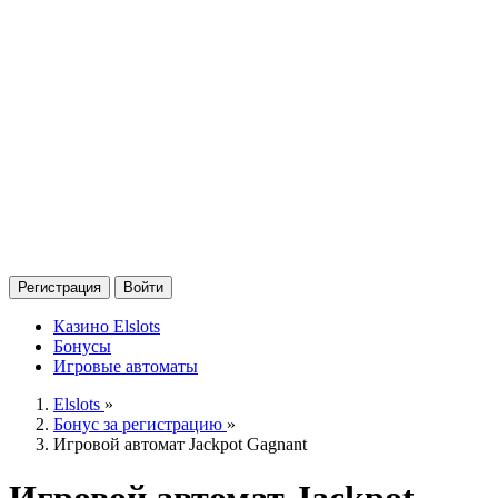
Регистрация
Войти
Казино Elslots
Бонусы
Игровые автоматы
Elslots
»
Бонус за регистрацию
»
Игровой автомат Jackpot Gagnant