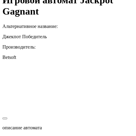
Игровой автомат Jackpot
Gagnant
Альтернативное название:
Джекпот Победитель
Производитель:
Betsoft
описание автомата