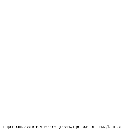
орый превращался в темную сущность, проводя опыты. Данная