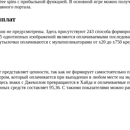
ee spins с прибыльной функцией. В основной игре можно получит
авного портала.
ыплат
и не предусмотрены. Здесь присутствуют 243 способа формиров
и 5 однотипных изображений являются оплачиваемыми последоват
ылочки оплачиваются с мультипликаторами от х20 до х750 креди
 представляет ценности, так как не формирует самостоятельно 
ром, который оплачивается при выпадении в любом месте на экр
Здесь знаки с Джекилом превращаются в Хайда и оплачиваемые п
енных средств составляет 95,36. С такими показателями можно р