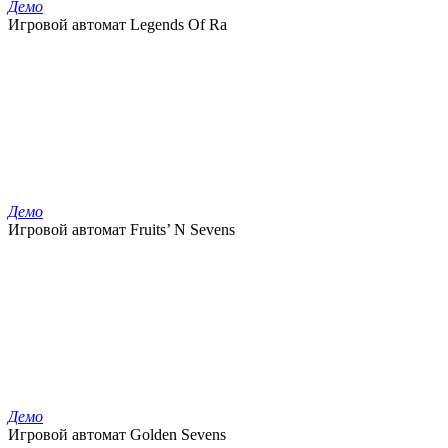
Демо
Игровой автомат Legends Of Ra
Демо
Игровой автомат Fruits’ N Sevens
Демо
Игровой автомат Golden Sevens