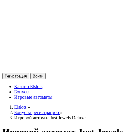
Регистрация
Войти
Казино Elslots
Бонусы
Игровые автоматы
Elslots
»
Бонус за регистрацию
»
Игровой автомат Just Jewels Deluxe