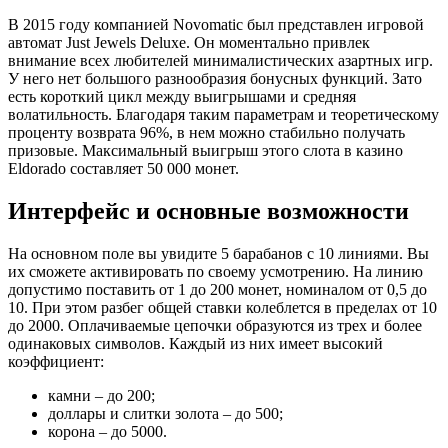
В 2015 году компанией Novomatic был представлен игровой
автомат Just Jewels Deluxe. Он моментально привлек
внимание всех любителей минималистических азартных игр.
У него нет большого разнообразия бонусных функций. Зато
есть короткий цикл между выигрышами и средняя
волатильность. Благодаря таким параметрам и теоретическому
проценту возврата 96%, в нем можно стабильно получать
призовые. Максимальный выигрыш этого слота в казино
Eldorado составляет 50 000 монет.
Интерфейс и основные возможности
На основном поле вы увидите 5 барабанов с 10 линиями. Вы
их сможете активировать по своему усмотрению. На линию
допустимо поставить от 1 до 200 монет, номиналом от 0,5 до
10. При этом разбег общей ставки колеблется в пределах от 10
до 2000. Оплачиваемые цепочки образуются из трех и более
одинаковых символов. Каждый из них имеет высокий
коэффициент:
камни – до 200;
доллары и слитки золота – до 500;
корона – до 5000.