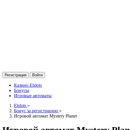
Регистрация
Войти
Казино Elslots
Бонусы
Игровые автоматы
Elslots
»
Бонус за регистрацию
»
Игровой автомат Mystery Planet