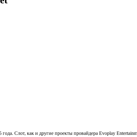
et
15 года. Слот, как и другие проекты провайдера Evoplay Enterta