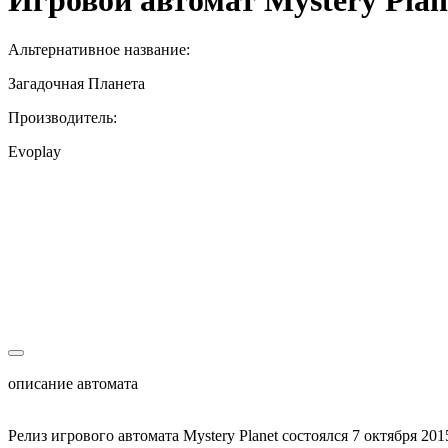
Игровой автомат Mystery Plan
Альтернативное название:
Загадочная Планета
Производитель:
Evoplay
описание автомата
Релиз игрового автомата Mystery Planet состоялся 7 октября 20