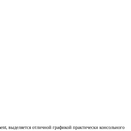
inment, выделяется отличной графикой практически консольного