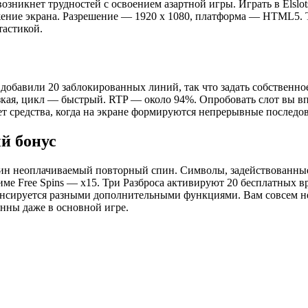
зникнет трудностей с освоением азартной игры. Играть в Elslo
ожение экрана. Разрешение — 1920 x 1080, платформа — HTML5. 
тастикой.
 добавили 20 заблокированных линий, так что задать собственн
зкая, цикл — быстрый. RTP — около 94%. Опробовать слот вы в
т средства, когда на экране формируются непрерывные последо
й бонус
дин неоплачиваемый повторный спин. Символы, задействованные
име Free Spins — x15. Три Разброса активируют 20 бесплатных 
нсируется разными дополнительными функциями. Вам совсем не 
нны даже в основной игре.