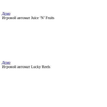
Демо
Игровой автомат Juice ‘N’ Fruits
Демо
Игровой автомат Lucky Reels