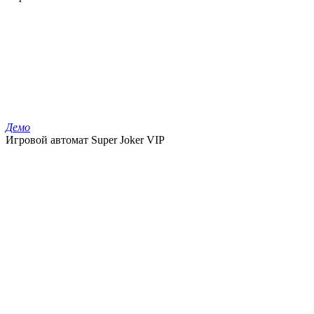
Демо
Игровой автомат Super Joker VIP