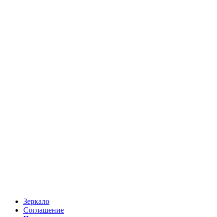
Зеркало
Соглашение