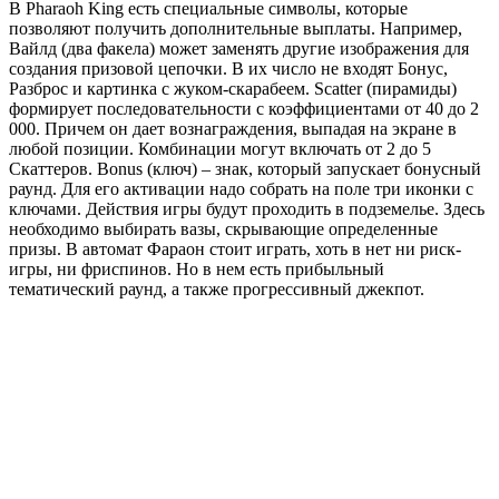
В Pharaoh King есть специальные символы, которые
позволяют получить дополнительные выплаты. Например,
Вайлд (два факела) может заменять другие изображения для
создания призовой цепочки. В их число не входят Бонус,
Разброс и картинка с жуком-скарабеем. Scatter (пирамиды)
формирует последовательности с коэффициентами от 40 до 2
000. Причем он дает вознаграждения, выпадая на экране в
любой позиции. Комбинации могут включать от 2 до 5
Скаттеров. Bonus (ключ) – знак, который запускает бонусный
раунд. Для его активации надо собрать на поле три иконки с
ключами. Действия игры будут проходить в подземелье. Здесь
необходимо выбирать вазы, скрывающие определенные
призы. В автомат Фараон стоит играть, хоть в нет ни риск-
игры, ни фриспинов. Но в нем есть прибыльный
тематический раунд, а также прогрессивный джекпот.