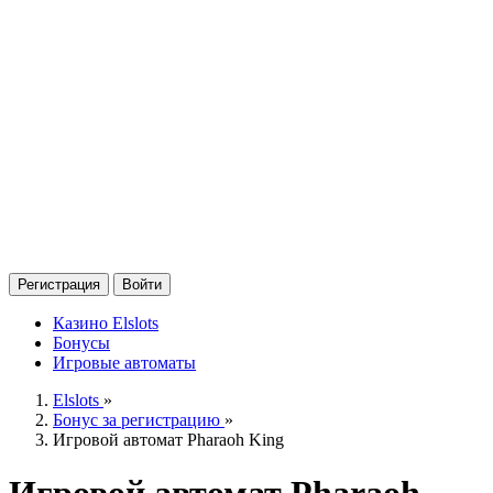
Регистрация
Войти
Казино Elslots
Бонусы
Игровые автоматы
Elslots
»
Бонус за регистрацию
»
Игровой автомат Pharaoh King