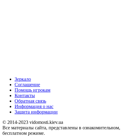
Зеркало
Соглашение
Помощь игрокам
Контакты
Обратная связь
Информация о нас
Защита информации
© 2014-2023 vidomosti.kiev.ua
Все материалы сайта, представлены в ознакомительном,
бесплатном режиме.