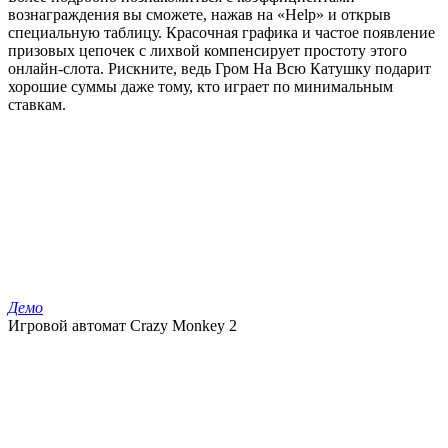
вознаграждения вы сможете, нажав на «Help» и открыв
специальную таблицу. Красочная графика и частое появление
призовых цепочек с лихвой компенсирует простоту этого
онлайн-слота. Рискните, ведь Гром На Всю Катушку подарит
хорошие суммы даже тому, кто играет по минимальным
ставкам.
Демо
Игровой автомат Crazy Monkey 2