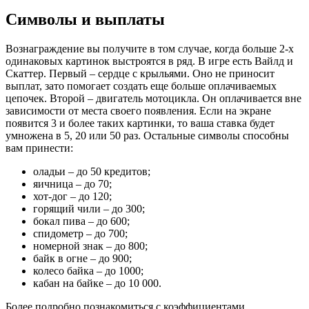
Символы и выплаты
Вознаграждение вы получите в том случае, когда больше 2-х
одинаковых картинок выстроятся в ряд. В игре есть Вайлд и
Скаттер. Первый – сердце с крыльями. Оно не приносит
выплат, зато помогает создать еще больше оплачиваемых
цепочек. Второй – двигатель мотоцикла. Он оплачивается вне
зависимости от места своего появления. Если на экране
появится 3 и более таких картинки, то ваша ставка будет
умножена в 5, 20 или 50 раз. Остальные символы способны
вам принести:
оладьи – до 50 кредитов;
яичница – до 70;
хот-дог – до 120;
горящий чили – до 300;
бокал пива – до 600;
спидометр – до 700;
номерной знак – до 800;
байк в огне – до 900;
колесо байка – до 1000;
кабан на байке – до 10 000.
Более подробно познакомиться с коэффициентами