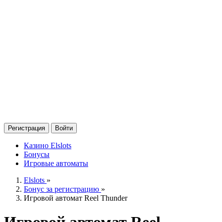
Регистрация
Войти
Казино Elslots
Бонусы
Игровые автоматы
Elslots
»
Бонус за регистрацию
»
Игровой автомат Reel Thunder