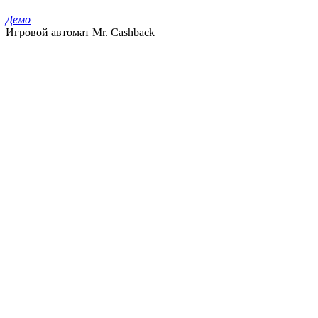
Демо
Игровой автомат Mr. Cashback