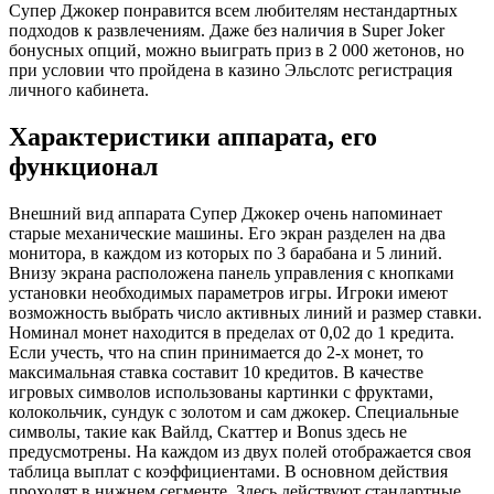
Супер Джокер понравится всем любителям нестандартных
подходов к развлечениям. Даже без наличия в Super Joker
бонусных опций, можно выиграть приз в 2 000 жетонов, но
при условии что пройдена в казино Эльслотс регистрация
личного кабинета.
Характеристики аппарата, его
функционал
Внешний вид аппарата Супер Джокер очень напоминает
старые механические машины. Его экран разделен на два
монитора, в каждом из которых по 3 барабана и 5 линий.
Внизу экрана расположена панель управления с кнопками
установки необходимых параметров игры. Игроки имеют
возможность выбрать число активных линий и размер ставки.
Номинал монет находится в пределах от 0,02 до 1 кредита.
Если учесть, что на спин принимается до 2-х монет, то
максимальная ставка составит 10 кредитов. В качестве
игровых символов использованы картинки с фруктами,
колокольчик, сундук с золотом и сам джокер. Специальные
символы, такие как Вайлд, Скаттер и Bonus здесь не
предусмотрены. На каждом из двух полей отображается своя
таблица выплат с коэффициентами. В основном действия
проходят в нижнем сегменте. Здесь действуют стандартные