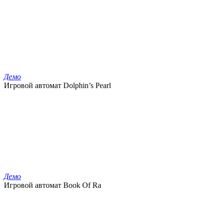
Демо
Игровой автомат Dolphin’s Pearl
Демо
Игровой автомат Book Of Ra