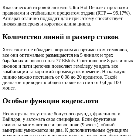
Классический игровой автомат Ultra Hot Deluxe с простыми
правилами и стабильным процентом отдачи (RTP — 95,17%).
Аппарат отлично подходит для игры: этому способствует
низкая дисперсия и короткая длина цикла.
Количество линий и размер ставок
Хотя слот и не обладает широким ассортиментом символов,
все они оптимально размещаются на 5 линиях и трех
барабанах игрового поля 77 Elslots. Соотношение 8 различных
иконок и пяти цепочек позволяет гемблеру увидеть все
комбинации за короткий промежуток времени. На каждую
линию можно поставить от 0,08 до 20 кредитов. Такой
диапазон приводит к общей ставке на спин от 0,4 до 100
монет.
Особые функции видеослота
Несмотря на отсутствие бонусного раунда, фриспинов и
Вайлдов, у автомата своя специфика. Если фруктовые
символы занимают все игровое поле (9 ячеек), общий
выигрыш умножается на два. К дополнительным функциям
можно отнести и наличие риск-игры на удвоение. Этот раунд