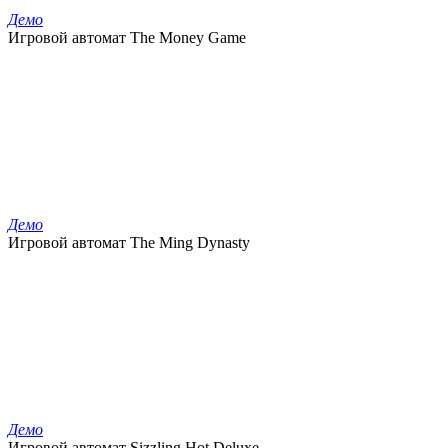
Демо
Игровой автомат The Money Game
Демо
Игровой автомат The Ming Dynasty
Демо
Игровой автомат Sizzling Hot Deluxe