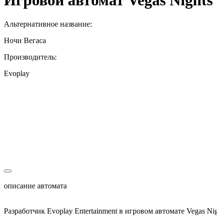
Игровой автомат Vegas Nights
Альтернативное название:
Ночи Вегаса
Производитель:
Evoplay
описание автомата
Разработчик Evoplay Entertainment в игровом автомате Vegas N