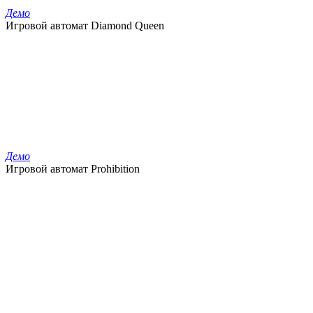
Демо
Игровой автомат Diamond Queen
Демо
Игровой автомат Prohibition