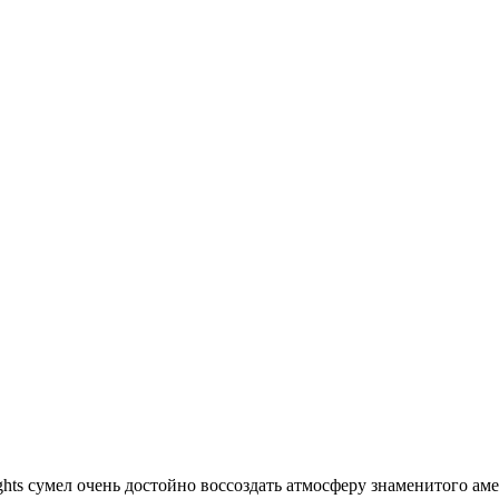
ights сумел очень достойно воссоздать атмосферу знаменитого а