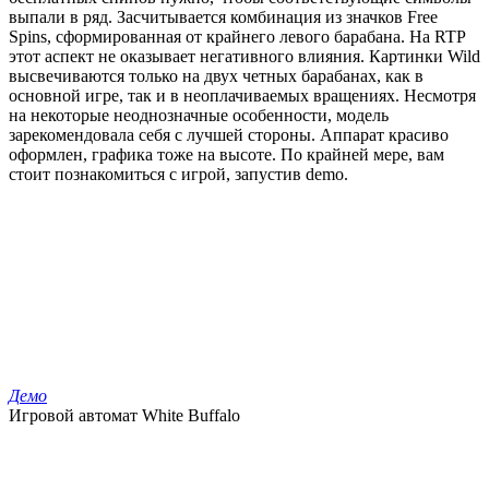
выпали в ряд. Засчитывается комбинация из значков Free
Spins, сформированная от крайнего левого барабана. На RTP
этот аспект не оказывает негативного влияния. Картинки Wild
высвечиваются только на двух четных барабанах, как в
основной игре, так и в неоплачиваемых вращениях. Несмотря
на некоторые неоднозначные особенности, модель
зарекомендовала себя с лучшей стороны. Аппарат красиво
оформлен, графика тоже на высоте. По крайней мере, вам
стоит познакомиться с игрой, запустив demo.
Демо
Игровой автомат White Buffalo