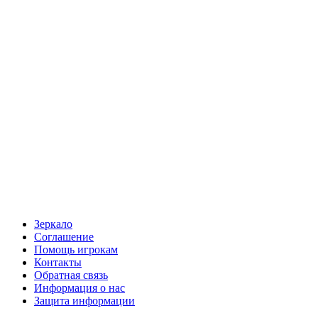
Зеркало
Соглашение
Помощь игрокам
Контакты
Обратная связь
Информация о нас
Защита информации