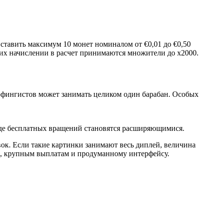
ставить максимум 10 монет номиналом от €0,01 до €0,50
 их начислении в расчет принимаются множители до x2000.
ерфингистов может занимать целиком один барабан. Особых
ходе бесплатных вращений становятся расширяющимися.
вок. Если такие картинки занимают весь диплей, величина
е, крупным выплатам и продуманному интерфейсу.