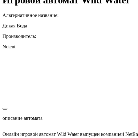
Игровой автомат Wild Water
Альтернативное название:
Дикая Вода
Производитель:
Netent
описание автомата
Онлайн игровой автомат Wild Water выпущен компанией NetEnt