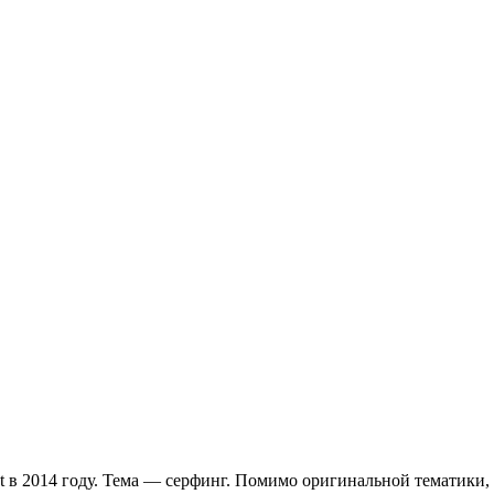
 в 2014 году. Тема — серфинг. Помимо оригинальной тематики, 