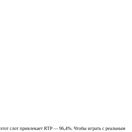
этот слот привлекает RTP — 96,4%. Чтобы играть с реальным