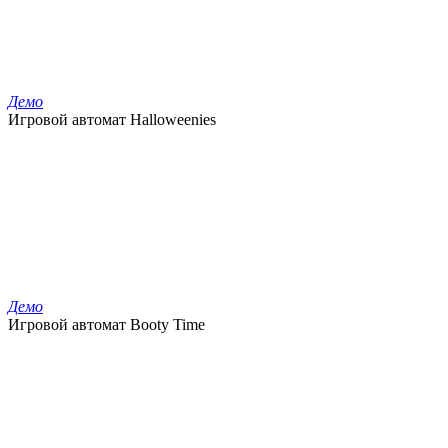
Демо
Игровой автомат Halloweenies
Демо
Игровой автомат Booty Time