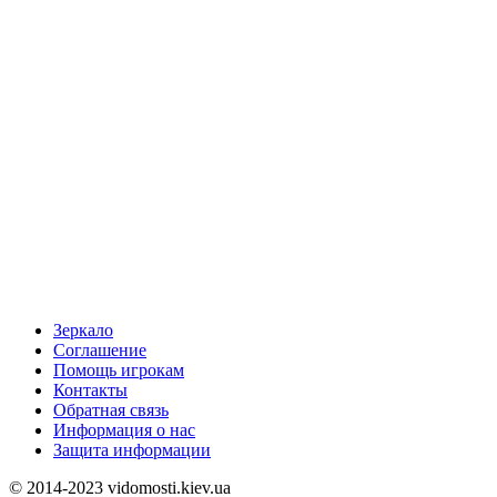
Зеркало
Соглашение
Помощь игрокам
Контакты
Обратная связь
Информация о нас
Защита информации
© 2014-2023 vidomosti.kiev.ua