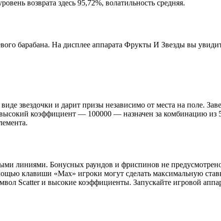
ровень возврата здесь 95,72%, волатильность средняя.
евого барабана. На дисплее аппарата Фрукты И Звезды вы увид
 виде звездочки и дарит призы независимо от места на поле. За
высокий коэффициент — 100000 — назначен за комбинацию из 5 с
лемента.
анными линиями. Бонусных раундов и фриспинов не предусмотрен
ощью клавиши «Max» игроки могут сделать максимальную ставку
мвол Scatter и высокие коэффициенты. Запускайте игровой аппа